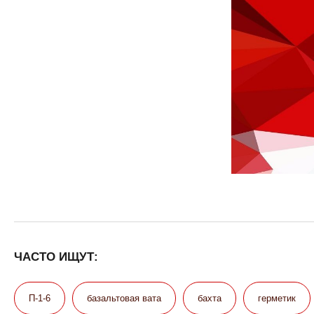
ЧАСТО ИЩУТ:
П-1-6
базальтовая вата
бахта
герметик