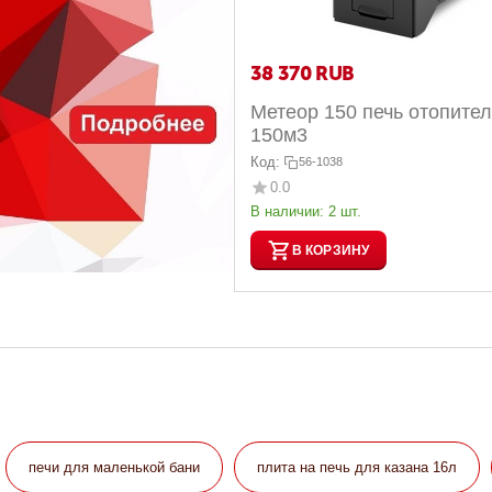
38 370
RUB
Метеор 150 печь отопите
150м3
Код:
56-1038
0.0
В наличии:
2 шт.
В КОРЗИНУ
печи для маленькой бани
плита на печь для казана 16л