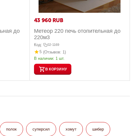
43 960
RUB
льная до
Метеор 220 печь отопительная до
220м3
Код:
02-1169
5
(Отзывов: 1)
В наличии:
1 шт.
В КОРЗИНУ
полок
суперсил
хомут
шибер