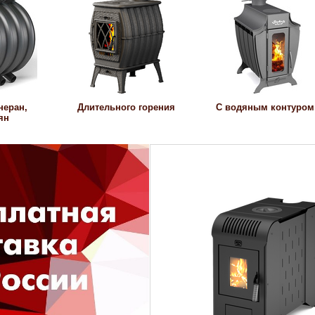
неран,
Длительного горения
С водяным контуром
ян