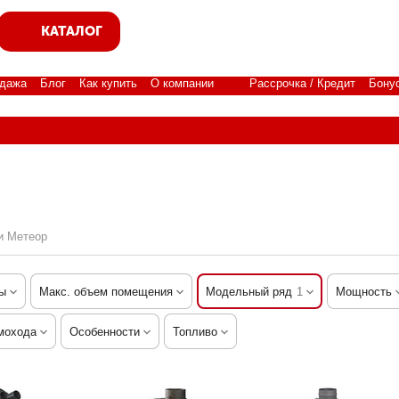
КАТАЛОГ
дажа
Блог
Как купить
О компании
Рассрочка / Кредит
Бону
и Метеор
ы
Макс. объем помещения
Модельный ряд
1
Мощность
мохода
Особенности
Топливо