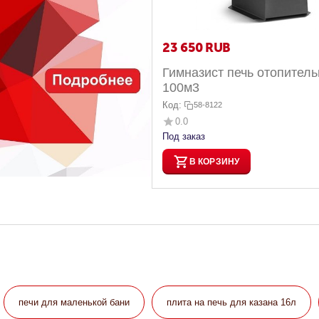
23 650
RUB
Гимназист печь отопитель
100м3
Код:
58-8122
0.0
Под заказ
В КОРЗИНУ
печи для маленькой бани
плита на печь для казана 16л