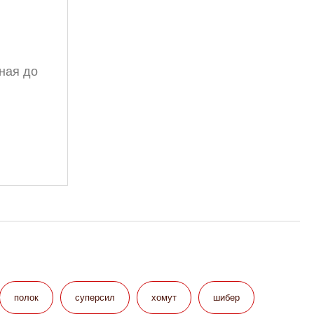
ная до
полок
суперсил
хомут
шибер