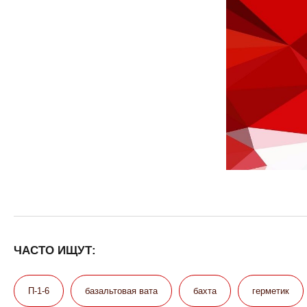
ЧАСТО ИЩУТ:
П-1-6
базальтовая вата
бахта
герметик