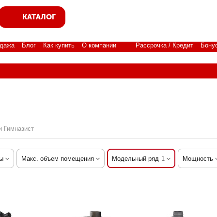
КАТАЛОГ
дажа
Блог
Как купить
О компании
Рассрочка / Кредит
Бону
и Гимназист
ы
Макс. объем помещения
Модельный ряд
1
Мощность