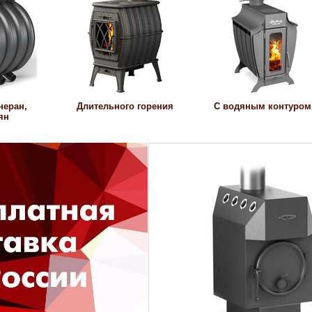
неран,
Длительного горения
С водяным контуром
ян