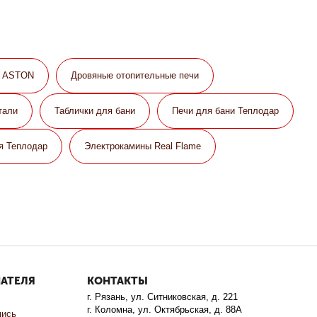
и ASTON
Дровяные отопительные печи
тали
Таблички для бани
Печи для бани Теплодар
я Теплодар
Электрокамины Real Flame
ПАТЕЛЯ
КОНТАКТЫ
г. Рязань, ул. Ситниковская, д. 221
г. Коломна, ул. Октябрьская, д. 88А
пись