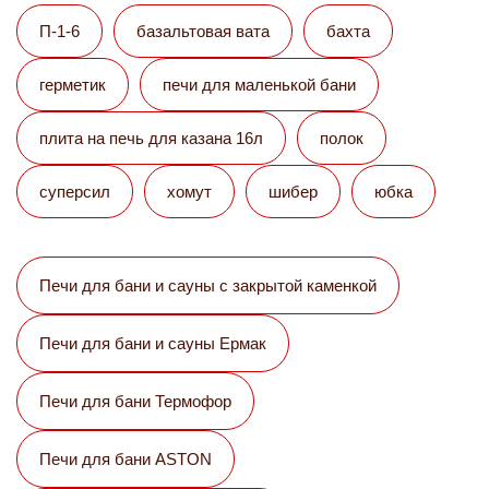
П-1-6
базальтовая вата
бахта
герметик
печи для маленькой бани
плита на печь для казана 16л
полок
суперсил
хомут
шибер
юбка
Печи для бани и сауны с закрытой каменкой
Печи для бани и сауны Eрмак
Печи для бани Термофор
Печи для бани ASTON