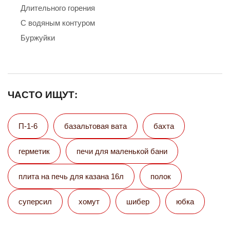
Длительного горения
С водяным контуром
Буржуйки
ЧАСТО ИЩУТ:
П-1-6
базальтовая вата
бахта
герметик
печи для маленькой бани
плита на печь для казана 16л
полок
суперсил
хомут
шибер
юбка