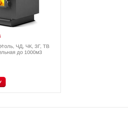
B
голь, ЧД, ЧК, ЗГ, ТВ
ельная до 1000м3
У