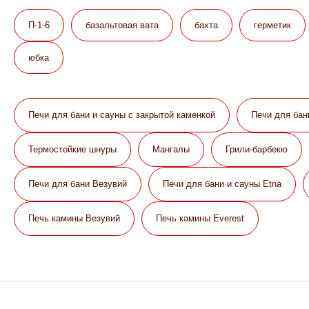
П-1-6
базальтовая вата
бахта
герметик
юбка
Печи для бани и сауны с закрытой каменкой
Печи для бан
Термостойкие шнуры
Мангалы
Грили-барбекю
Печи для бани Везувий
Печи для бани и сауны Etna
Печь камины Везувий
Печь камины Everest