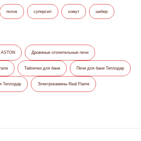
полок
суперсил
хомут
шибер
и ASTON
Дровяные отопительные печи
тали
Таблички для бани
Печи для бани Теплодар
я Теплодар
Электрокамины Real Flame