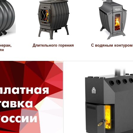
неран,
Длительного горения
С водяным контуром
ян