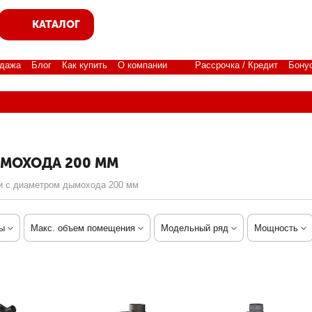
КАТАЛОГ
дажа
Блог
Как купить
О компании
Рассрочка / Кредит
Бону
МОХОДА 200 ММ
и с диаметром дымохода 200 мм
ы
Макс. объем помещения
Модельный ряд
Мощность