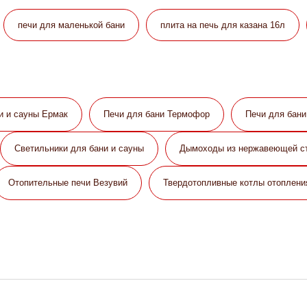
печи для маленькой бани
плита на печь для казана 16л
и и сауны Eрмак
Печи для бани Термофор
Печи для бан
Светильники для бани и сауны
Дымоходы из нержавеющей с
Отопительные печи Везувий
Твердотопливные котлы отоплени