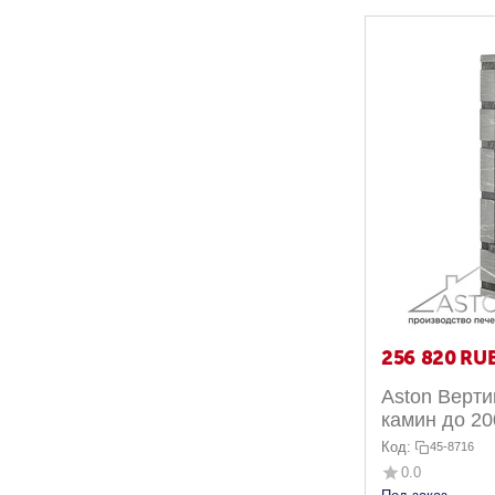
256 820
RU
Aston Верти
камин до 20
Пироксенит
Код:
45-8716
0.0