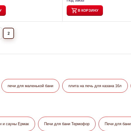
Под заказ
У
В КОРЗИНУ
2
печи для маленькой бани
плита на печь для казана 16л
и и сауны Eрмак
Печи для бани Термофор
Печи для бан