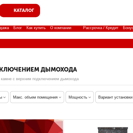
КАТАЛОГ
дажа
Блог
Как купить
О компании
Рассрочка / Кредит
Бону
ОДКЛЮЧЕНИЕМ ДЫМОХОДА
 камне с верхним подключением дымохода
ы
Макс. объем помещения
Мощность
Вариант установки