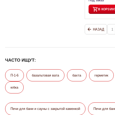
Под заказ
В КОРЗИН
НАЗАД
1
ЧАСТО ИЩУТ:
П-1-6
базальтовая вата
бахта
герметик
юбка
Печи для бани и сауны с закрытой каменкой
Печи для бан