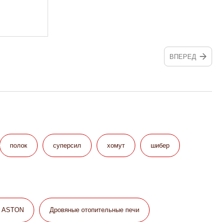
ВПЕРЕД
полок
суперсил
хомут
шибер
и ASTON
Дровяные отопительные печи