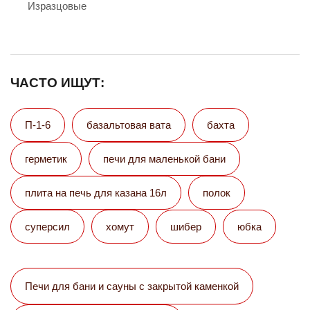
Изразцовые
ЧАСТО ИЩУТ:
П-1-6
базальтовая вата
бахта
герметик
печи для маленькой бани
плита на печь для казана 16л
полок
суперсил
хомут
шибер
юбка
Печи для бани и сауны с закрытой каменкой