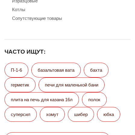
Изразцовые
Котлы
Сопутствующие товары
ЧАСТО ИЩУТ:
П-1-6
базальтовая вата
бахта
герметик
печи для маленькой бани
плита на печь для казана 16л
полок
суперсил
хомут
шибер
юбка