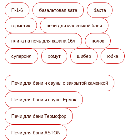
П-1-6
базальтовая вата
бахта
герметик
печи для маленькой бани
плита на печь для казана 16л
полок
суперсил
хомут
шибер
юбка
Печи для бани и сауны с закрытой каменкой
Печи для бани и сауны Eрмак
Печи для бани Термофор
Печи для бани ASTON