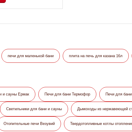
печи для маленькой бани
плита на печь для казана 16л
и и сауны Eрмак
Печи для бани Термофор
Печи для бан
Светильники для бани и сауны
Дымоходы из нержавеющей с
Отопительные печи Везувий
Твердотопливные котлы отоплени