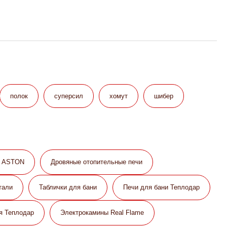
полок
суперсил
хомут
шибер
и ASTON
Дровяные отопительные печи
тали
Таблички для бани
Печи для бани Теплодар
я Теплодар
Электрокамины Real Flame