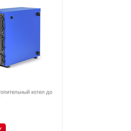
топительный котел до
т
У