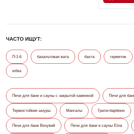
ЧАСТО ИЩУТ:
П-1-6
базальтовая вата
бахта
герметик
юбка
Печи для бани и сауны с закрытой каменкой
Печи для бан
Термостойкие шнуры
Мангалы
Грили-барбекю
Печи для бани Везувий
Печи для бани и сауны Etna