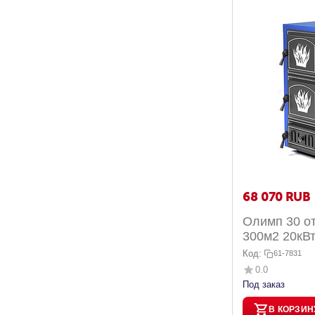
68 070
RUB
Олимп 30 о
300м2 20кВ
Код:
61-7831
0.0
Под заказ
В КОРЗИН