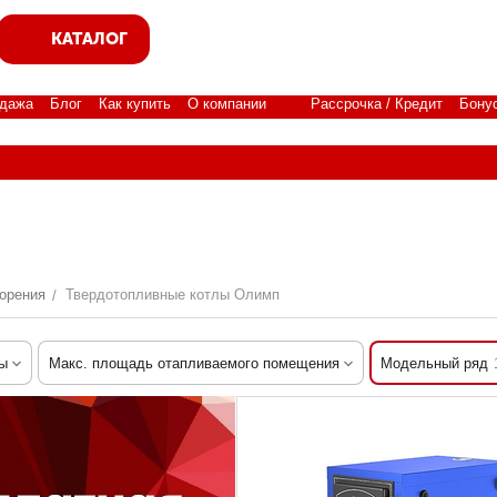
КАТАЛОГ
дажа
Блог
Как купить
О компании
Рассрочка / Кредит
Бону
орения
Твердотопливные котлы Олимп
/
ы
Макс. площадь отапливаемого помещения
Модельный ряд