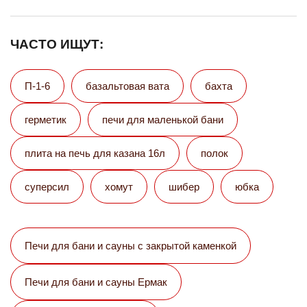
ЧАСТО ИЩУТ:
П-1-6
базальтовая вата
бахта
герметик
печи для маленькой бани
плита на печь для казана 16л
полок
суперсил
хомут
шибер
юбка
Печи для бани и сауны с закрытой каменкой
Печи для бани и сауны Eрмак