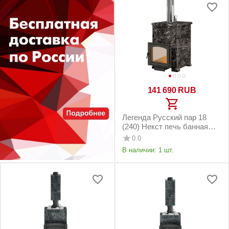
141 690
RUB
Легенда Русский пар 18
(240) Некст печь банная
чугунная в облицовке
0.0
Пироксенит, S-40
В наличии:
1 шт.