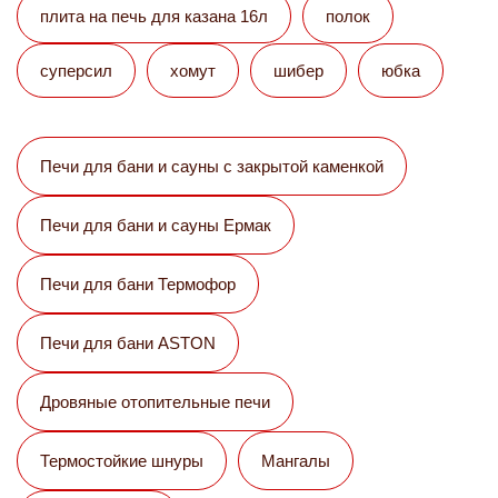
плита на печь для казана 16л
полок
суперсил
хомут
шибер
юбка
Печи для бани и сауны с закрытой каменкой
Печи для бани и сауны Eрмак
Печи для бани Термофор
Печи для бани ASTON
Дровяные отопительные печи
Термостойкие шнуры
Мангалы