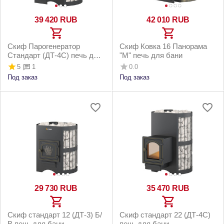
39 420
RUB
42 010
RUB
Скиф Парогенератор
Скиф Ковка 16 Панорама
Стандарт (ДТ-4С) печь для
"М" печь для бани
бани
5
0.0
1
Под заказ
Под заказ
29 730
RUB
35 470
RUB
Скиф стандарт 12 (ДТ-3) Б/
Скиф стандарт 22 (ДТ-4С)
В печь для бани
печь для бани