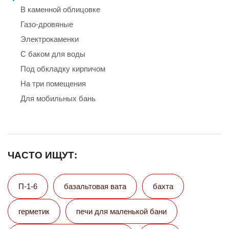
В каменной облицовке
Газо-дровяные
Электрокаменки
С баком для воды
Под обкладку кирпичом
На три помещения
Для мобильных бань
ЧАСТО ИЩУТ:
П-1-6
базальтовая вата
бахта
герметик
печи для маленькой бани