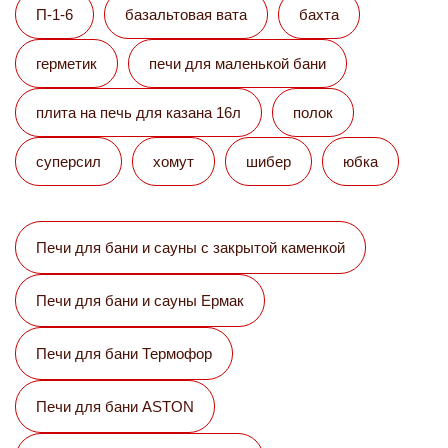
П-1-6
базальтовая вата
бахта
герметик
печи для маленькой бани
плита на печь для казана 16л
полок
суперсил
хомут
шибер
юбка
Печи для бани и сауны с закрытой каменкой
Печи для бани и сауны Eрмак
Печи для бани Термофор
Печи для бани ASTON