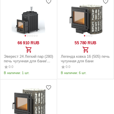
66 910
RUB
55 780
RUB
Эверест 24 Легкий пар (280)
Легенда ковка 16 (505) печь
печь чугунная для бани/
чугунная для бани
сауны под облицовку/
0.0
0.0
обкладку
В наличии:
1 шт.
В наличии:
6 шт.