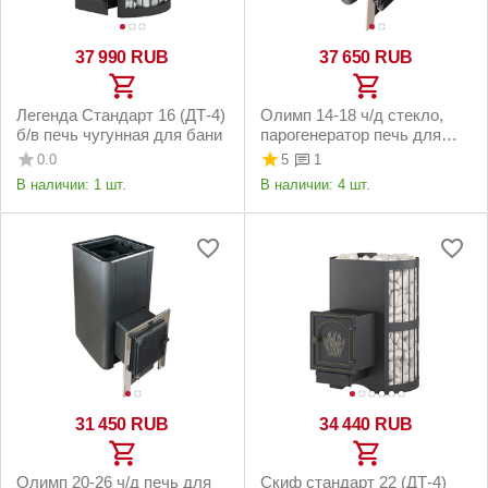
37 990
RUB
37 650
RUB
Легенда Стандарт 16 (ДТ-4)
Олимп 14-18 ч/д стекло,
б/в печь чугунная для бани
парогенератор печь для
бани
0.0
5
1
В наличии:
1 шт.
В наличии:
4 шт.
31 450
RUB
34 440
RUB
Олимп 20-26 ч/д печь для
Скиф стандарт 22 (ДТ-4)