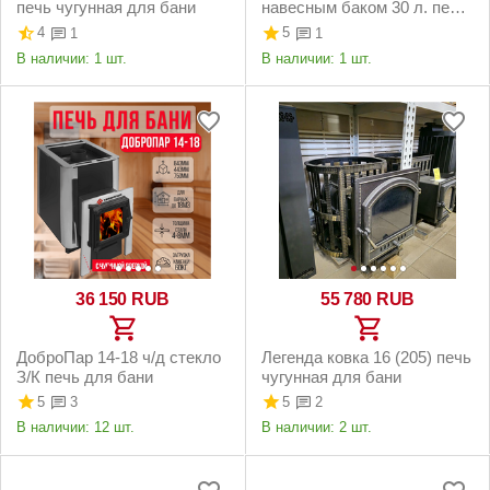
печь чугунная для бани
навесным баком 30 л. печь
чугунная для бани
4
5
1
1
В наличии:
1 шт.
В наличии:
1 шт.
36 150
RUB
55 780
RUB
ДоброПар 14-18 ч/д стекло
Легенда ковка 16 (205) печь
З/К печь для бани
чугунная для бани
5
5
3
2
В наличии:
12 шт.
В наличии:
2 шт.