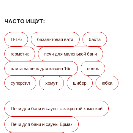
ЧАСТО ИЩУТ:
П-1-6
базальтовая вата
бахта
герметик
печи для маленькой бани
плита на печь для казана 16л
полок
суперсил
хомут
шибер
юбка
Печи для бани и сауны с закрытой каменкой
Печи для бани и сауны Eрмак