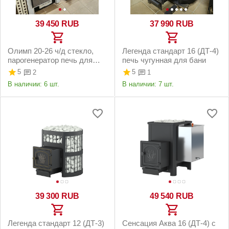
39 450
RUB
37 990
RUB
Олимп 20-26 ч/д стекло,
Легенда стандарт 16 (ДТ-4)
парогенератор печь для
печь чугунная для бани
бани
5
5
2
1
В наличии:
6 шт.
В наличии:
7 шт.
39 300
RUB
49 540
RUB
Легенда стандарт 12 (ДТ-3)
Сенсация Аква 16 (ДТ-4) с