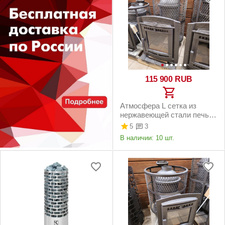
115 900
RUB
Атмосфера L сетка из
нержавеющей стали печь
для бани чугунная
5
3
В наличии:
10 шт.