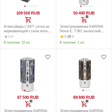
109 500
RUB
50 400
RUB
Атмосфера L ККТ сетка из
Электрокаменка KARINA
нержавеющей стали печь
Nova E, ТЭН, выносной
для бани чугунная
пульт
0.0
5
3
В наличии:
10 шт.
В наличии:
1 шт.
87 500
RUB
89 800
RUB
Электрокаменка KARINA
Электрокаменка KARINA