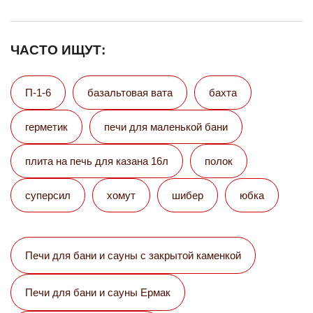
ЧАСТО ИЩУТ:
П-1-6
базальтовая вата
бахта
герметик
печи для маленькой бани
плита на печь для казана 16л
полок
суперсил
хомут
шибер
юбка
Печи для бани и сауны с закрытой каменкой
Печи для бани и сауны Eрмак