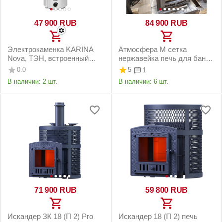
47 900
RUB
84 900
RUB
Электрокаменка KARINA
Атмосфера М сетка
Nova, ТЭН, встроенный
нержавейка печь для бани
пульт
чугунная
0.0
5
1
В наличии:
2 шт.
В наличии:
6 шт.
71 900
RUB
59 800
RUB
Искандер ЗК 18 (П 2) Pro
Искандер 18 (П 2) печь