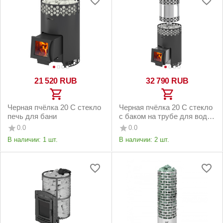
21 520
RUB
32 790
RUB
Черная пчёлка 20 С стекло
Черная пчёлка 20 С стекло
печь для бани
с баком на трубе для воды
печь для бани нержавейка
0.0
0.0
В наличии:
1 шт.
В наличии:
2 шт.