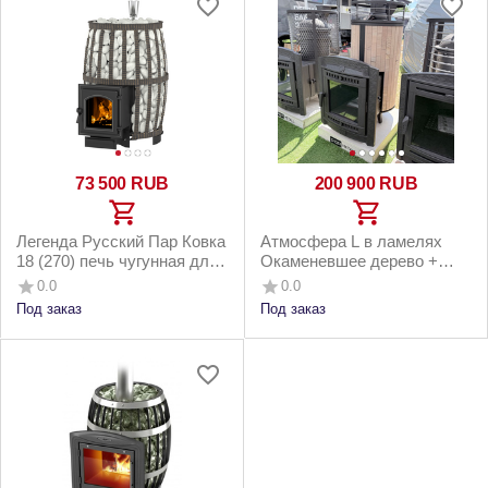
73 500
RUB
200 900
RUB
Легенда Русский Пар Ковка
Атмосфера L в ламелях
18 (270) печь чугунная для
Окаменевшее дерево +
бани
сетка печь для бани
0.0
0.0
чугунная
Под заказ
Под заказ