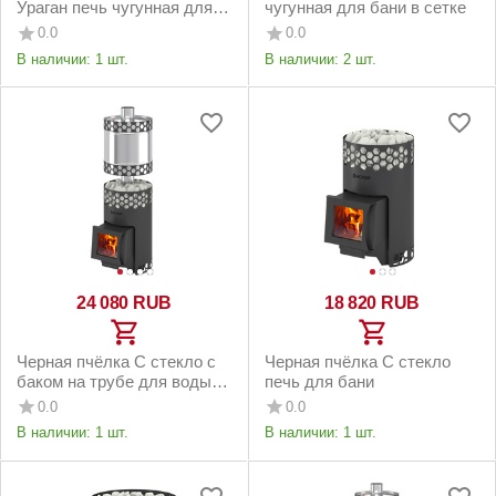
Ураган печь чугунная для
чугунная для бани в сетке
бани
0.0
0.0
В наличии:
1 шт.
В наличии:
2 шт.
24 080
RUB
18 820
RUB
Черная пчёлка С стекло с
Черная пчёлка С стекло
баком на трубе для воды
печь для бани
печь для бани
0.0
0.0
В наличии:
1 шт.
В наличии:
1 шт.