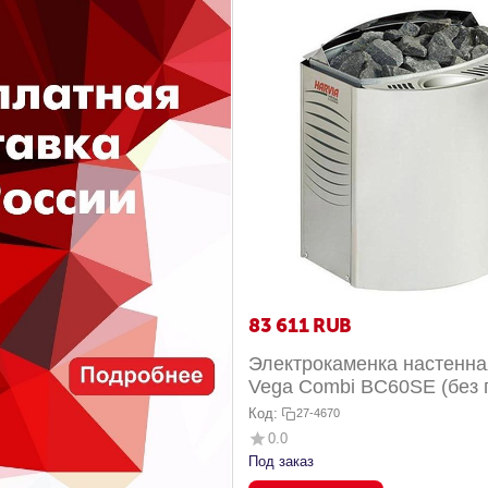
83 611
RUB
Электрокаменка настенна
Vega Combi BC60SE (без 
Код:
27-4670
0.0
Под заказ