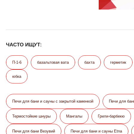
ЧАСТО ИЩУТ:
П-1-6
базальтовая вата
бахта
герметик
юбка
Печи для бани и сауны с закрытой каменкой
Печи для бан
Термостойкие шнуры
Мангалы
Грили-барбекю
Печи для бани Везувий
Печи для бани и сауны Etna