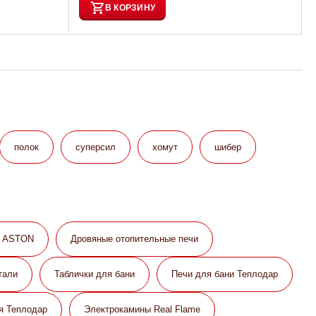
В КОРЗИНУ
полок
суперсил
хомут
шибер
и ASTON
Дровяные отопительные печи
тали
Таблички для бани
Печи для бани Теплодар
я Теплодар
Электрокамины Real Flame