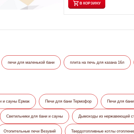
В КОРЗИНУ
печи для маленькой бани
плита на печь для казана 16л
и и сауны Eрмак
Печи для бани Термофор
Печи для бан
Светильники для бани и сауны
Дымоходы из нержавеющей с
Отопительные печи Везувий
Твердотопливные котлы отоплени