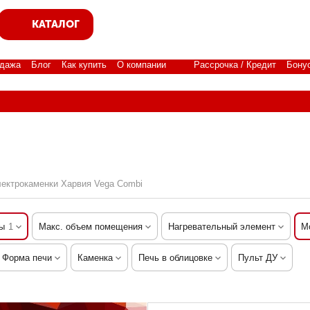
КАТАЛОГ
дажа
Блог
Как купить
О компании
Рассрочка / Кредит
Бону
ектрокаменки Харвия Vega Combi
ы
1
Макс. объем помещения
Нагревательный элемент
М
Форма печи
Каменка
Печь в облицовке
Пульт ДУ