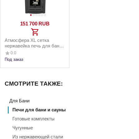
151 700
RUB
Атмосфера XL сетка
нержавейка печь для бани
чугунная с газовой горелкой
0.0
Под заказ
СМОТРИТЕ ТАКЖЕ:
Для Бани
Печи для бани и сауны
Готовые комплекты
Чугунные
Из нержавеющей стали