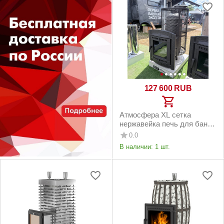
127 600
RUB
Атмосфера XL сетка
нержавейка печь для бани
чугунная
0.0
В наличии:
1 шт.