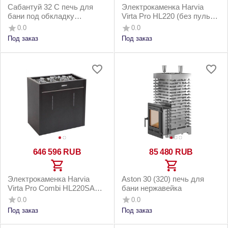
Cабантуй 32 С печь для
Электрокаменка Harvia
бани под обкладку
Virta Pro HL220 (без пульта
кирпичом
управления)
0.0
0.0
Под заказ
Под заказ
646 596
RUB
85 480
RUB
Электрокаменка Harvia
Aston 30 (320) печь для
Virta Pro Combi HL220SA
бани нержавейка
(без пульта, с
0.0
0.0
парогенератором и
Под заказ
Под заказ
автозали...