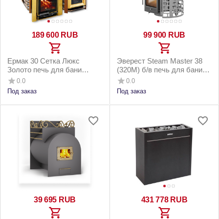
189 600
RUB
99 900
RUB
Ермак 30 Сетка Люкс
Эверест Steam Master 38
Золото печь для бани
(320M) б/в печь для бани
нержавейка
нержавейка
0.0
0.0
Под заказ
Под заказ
39 695
RUB
431 778
RUB