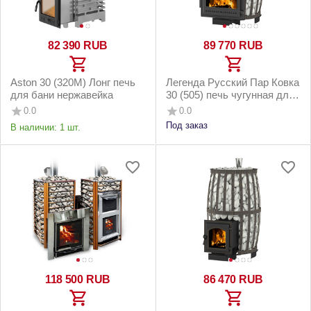
82 390
RUB
89 770
RUB
Aston 30 (320M) Лонг печь
Легенда Русский Пар Ковка
для бани нержавейка
30 (505) печь чугунная для
бани
0.0
0.0
Под заказ
В наличии:
1 шт.
118 500
RUB
86 470
RUB