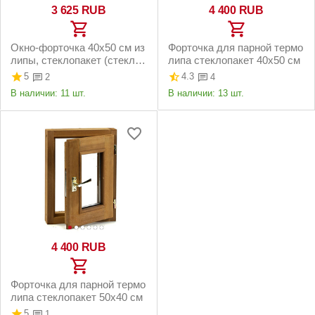
3 625
RUB
4 400
RUB
Окно-форточка 40х50 см из
Форточка для парной термо
липы, стеклопакет (стекло
липа стеклопакет 40х50 см
тонированное)
5
4.3
2
4
В наличии:
11 шт.
В наличии:
13 шт.
4 400
RUB
Форточка для парной термо
липа стеклопакет 50х40 см
5
1