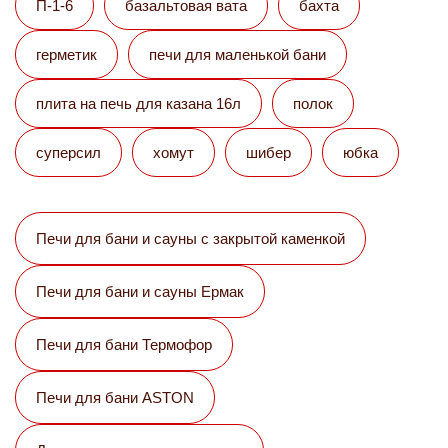
П-1-6
базальтовая вата
бахта
герметик
печи для маленькой бани
плита на печь для казана 16л
полок
суперсил
хомут
шибер
юбка
Печи для бани и сауны с закрытой каменкой
Печи для бани и сауны Eрмак
Печи для бани Термофор
Печи для бани ASTON