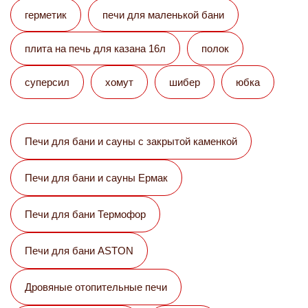
герметик
печи для маленькой бани
плита на печь для казана 16л
полок
суперсил
хомут
шибер
юбка
Печи для бани и сауны с закрытой каменкой
Печи для бани и сауны Eрмак
Печи для бани Термофор
Печи для бани ASTON
Дровяные отопительные печи