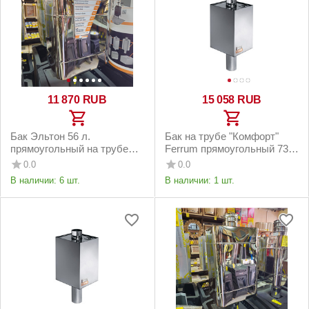
11 870
RUB
15 058
RUB
Бак Эльтон 56 л.
Бак на трубе "Комфорт"
прямоугольный на трубе
Ferrum прямоугольный 73
Ø115 (AISI 201/1.0)
л. Ф115
0.0
0.0
В наличии:
6 шт.
В наличии:
1 шт.