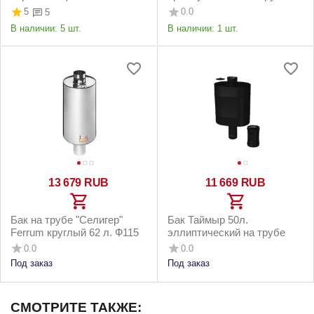
(пищевой AISI 201) ф 115
Ø115 (AISI 201/1.0)
5
0.0
5
мм Успех+
В наличии:
5 шт.
В наличии:
1 шт.
13 679
RUB
11 669
RUB
Бак на трубе "Селигер"
Бак Таймыр 50л.
Ferrum круглый 62 л. Ф115
эллиптический на трубе
0.0
0.0
Под заказ
Под заказ
СМОТРИТЕ ТАКЖЕ: