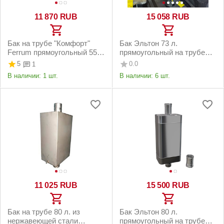
11 870
RUB
15 058
RUB
Бак на трубе "Комфорт"
Бак Эльтон 73 л.
Ferrum прямоугольный 55
прямоугольный на трубе
л. Ф115
Ф115 (AISI 201/1.0)
5
0.0
1
В наличии:
1 шт.
В наличии:
6 шт.
11 025
RUB
15 500
RUB
Бак на трубе 80 л. из
Бак Эльтон 80 л.
нержавеющей стали
прямоугольный на трубе