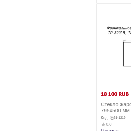
18 100
RUB
Стекло жар
795x500 мм 
Дельта 800
Код:
31-1219
0.0
Под заказ