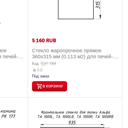
5 160
RUB
мое
Стекло жаропрочное прямое
я печей-
360х315 мм (0.113 м2) для печей-
49, 0...
каминов Бавария 004, 007, 007T
Код:
97-7069
0.0
Под заказ
В КОРЗИНУ