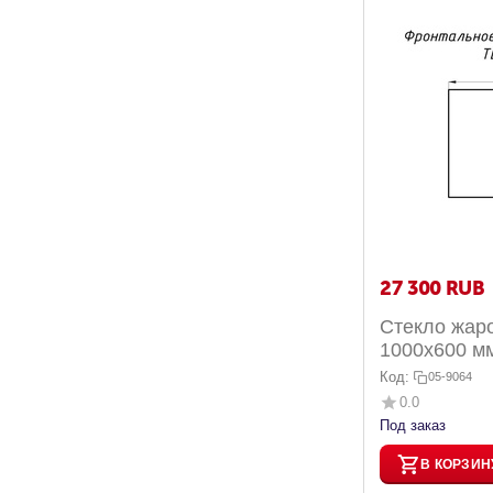
27 300
RUB
Стекло жар
1000x600 мм
Дельта TD 1
Код:
05-9064
0.0
Под заказ
В КОРЗИН