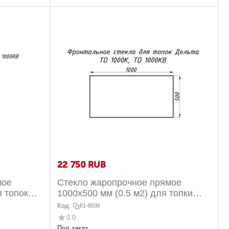
22 750
RUB
мое
Стекло жаропрочное прямое
я топок
1000x500 мм (0.5 м2) для топки
нтальное
Дельта 1000К фронтальное
Код:
61-8536
0.0
Под заказ