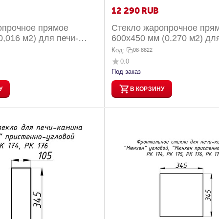
12 290
RUB
опрочное прямое
Стекло жаропрочное пря
0,016 м2) для печи-
600x450 мм (0.270 м2) дл
ьн-Турбо с плитой РК...
Дельта 1000/1000L/1000R/1
Код:
08-8822
0.0
Под заказ
У
В КОРЗИНУ