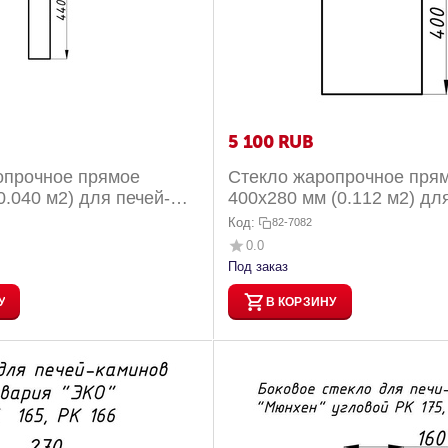
5 100
RUB
опрочное прямое
Стекло жаропрочное пря
0.040 м2) для печей-
400х280 мм (0.112 м2) дл
ария Призматик прис...
каминов Бавария Оптима 0
Код:
82-7082
0.0
Под заказ
У
В КОРЗИНУ