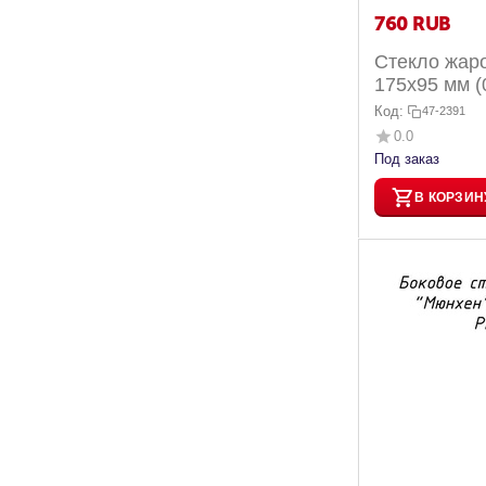
‍760‍
RUB
Стекло жар
175x95 мм (
мангала Кел
Код:
47-2391
0.0
Под заказ
В КОРЗИН