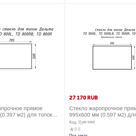
27 170
RUB
опрочное прямое
Стекло жаропрочное пря
(0.397 м2) для топок
995x600 мм (0.597 м2) дл
L/800R фронтальное
Дельта 1000L/1000R фро
Код:
88-9488
0.0
Под заказ