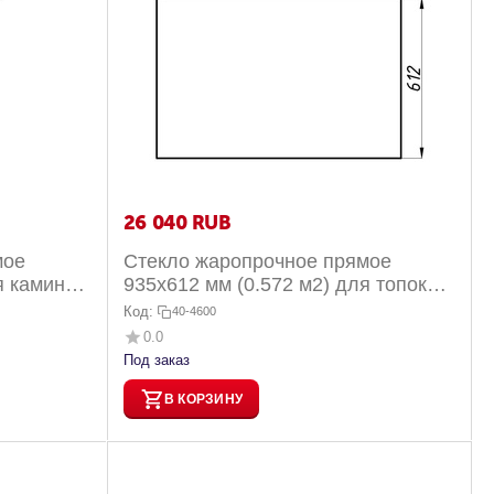
26 040
RUB
мое
Стекло жаропрочное прямое
я каминов
935x612 мм (0.572 м2) для топок
х РК...
Альфа 1000L/1000R фронтальное
Код:
40-4600
0.0
Под заказ
В КОРЗИНУ