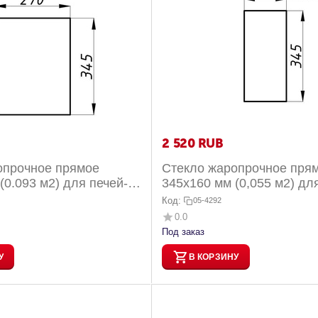
2 520
RUB
опрочное прямое
Стекло жаропрочное пря
(0.093 м2) для печей-
345x160 мм (0,055 м2) дл
вария ЭКО оптима, угол
Мюнхен пристенно-угловы
Код:
05-4292
0.0
Под заказ
У
В КОРЗИНУ