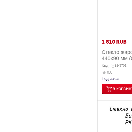
1 810
RUB
Стекло жар
440х90 мм (
каминов Бав
Код:
91-3701
0.0
Под заказ
В КОРЗИН