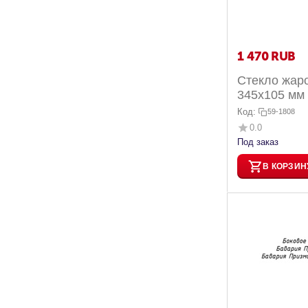
1 470
RUB
Стекло жар
345x105 мм 
Мюнхен прис
Код:
59-1808
0.0
Под заказ
В КОРЗИН