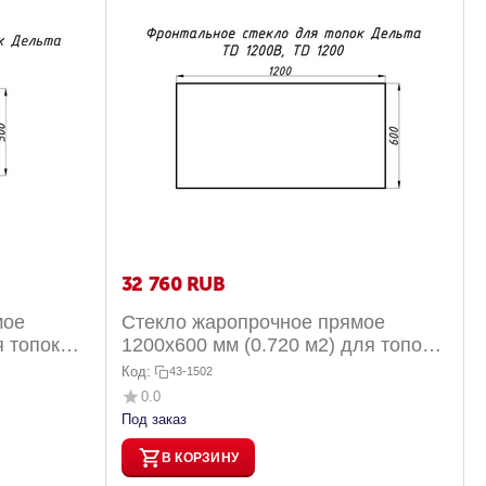
32 760
RUB
мое
Стекло жаропрочное прямое
я топок
1200x600 мм (0.720 м2) для топок
фронт...
Дельта TD 1200 и TD 1200В фр...
Код:
43-1502
0.0
Под заказ
В КОРЗИНУ