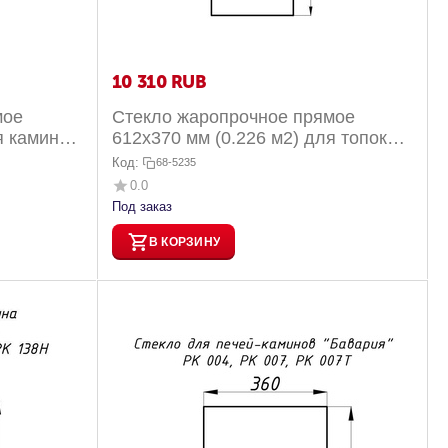
10 310
RUB
мое
Стекло жаропрочное прямое
я каминов
612х370 мм (0.226 м2) для топок
х РК...
Альфа 1000L/1000R боковое
Код:
68-5235
0.0
Под заказ
В КОРЗИНУ