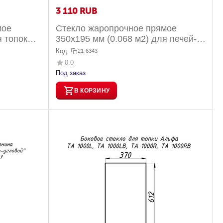
3 110
RUB
мое
Стекло жаропрочное прямое
я топок
350х195 мм (0.068 м2) для печей-
200 ...
каминов Бавария 3 стекла 031,...
Код:
21-6343
0.0
Под заказ
В КОРЗИНУ