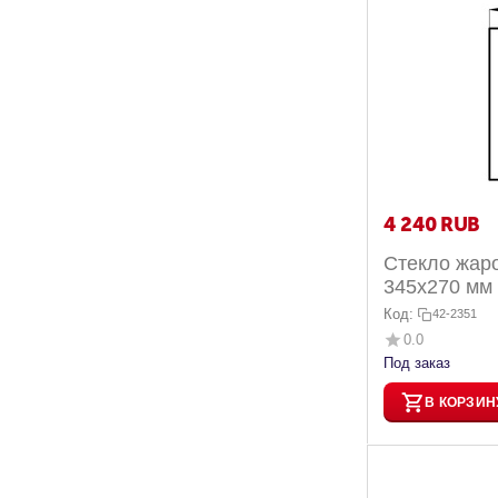
4 240
RUB
Стекло жар
345х270 мм 
каминов Ба
Код:
42-2351
0.0
Под заказ
В КОРЗИН