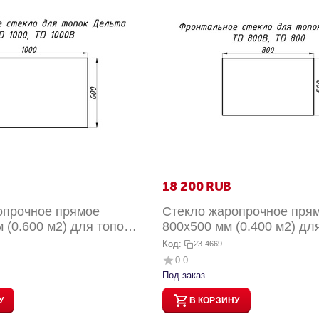
18 200
RUB
опрочное прямое
Стекло жаропрочное пря
 (0.600 м2) для топок
800x500 мм (0.400 м2) дл
000 и TD 1000В фр...
Дельта TD 800 и TD 800В 
Код:
23-4669
0.0
Под заказ
У
В КОРЗИНУ