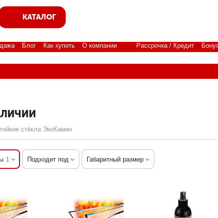
КАТАЛОГ
дажа
Блог
Как купить
О компании
Рассрочка / Кредит
Бону
АЛИЧИИ
тойкие стёкла ЭкоКамин
ы
1
Подходит под
Габаритный размер