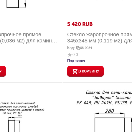
5 420
RUB
опрочное прямое
Стекло жаропрочное пря
(0,036 м2) для каминов
345x345 мм (0,119 м2) дл
тенно-угловых РК...
Мюнхен пристенно-угловы
Код:
08-0984
0.0
Под заказ
У
В КОРЗИНУ