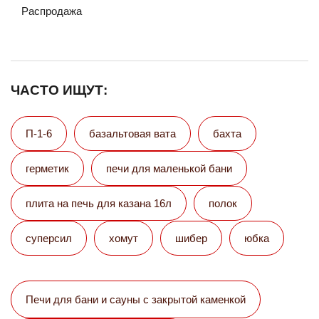
Распродажа
ЧАСТО ИЩУТ:
П-1-6
базальтовая вата
бахта
герметик
печи для маленькой бани
плита на печь для казана 16л
полок
суперсил
хомут
шибер
юбка
Печи для бани и сауны с закрытой каменкой