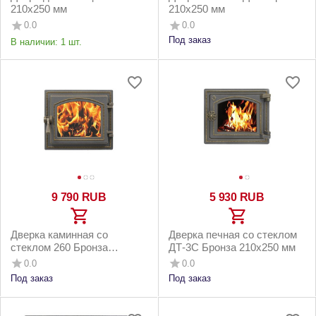
210х250 мм
210х250 мм
0.0
0.0
Под заказ
В наличии:
1 шт.
9 790
RUB
5 930
RUB
Дверка каминная со
Дверка печная со стеклом
стеклом 260 Бронза
ДТ-3С Бронза 210х250 мм
210х250 мм
0.0
0.0
Под заказ
Под заказ