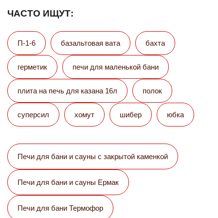
ЧАСТО ИЩУТ:
П-1-6
базальтовая вата
бахта
герметик
печи для маленькой бани
плита на печь для казана 16л
полок
суперсил
хомут
шибер
юбка
Печи для бани и сауны с закрытой каменкой
Печи для бани и сауны Eрмак
Печи для бани Термофор