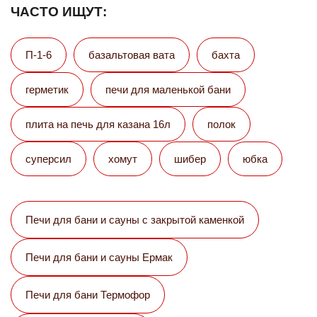
ЧАСТО ИЩУТ:
П-1-6
базальтовая вата
бахта
герметик
печи для маленькой бани
плита на печь для казана 16л
полок
суперсил
хомут
шибер
юбка
Печи для бани и сауны с закрытой каменкой
Печи для бани и сауны Eрмак
Печи для бани Термофор