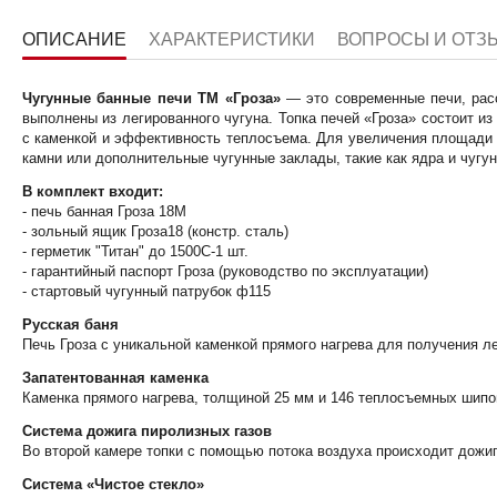
ОПИСАНИЕ
ХАРАКТЕРИСТИКИ
ВОПРОСЫ И ОТЗ
Чугунные банные печи ТМ «Гроза»
— это современные печи, расс
выполнены из легированного чугуна. Топка печей «Гроза» состоит и
с каменкой и эффективность теплосъема. Для увеличения площади
камни или дополнительные чугунные заклады, такие как ядра и чуг
В комплект входит:
- печь банная Гроза 18М
- зольный ящик Гроза18 (констр. сталь)
- герметик "Титан" до 1500С-1 шт.
- гарантийный паспорт Гроза (руководство по эксплуатации)
- стартовый чугунный патрубок ф115
Русская баня
Печь Гроза с уникальной каменкой прямого нагрева для получения л
Запатентованная каменка
Каменка прямого нагрева, толщиной 25 мм и 146 теплосъемных шипов
Система дожига пиролизных газов
Во второй камере топки с помощью потока воздуха происходит дожиг
Система «Чистое стекло»