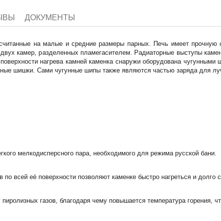
ЫВЫ
ДОКУМЕНТЫ
читанные на малые и средние размеры парных. Печь имеет прочную с
з двух камер, разделенных пламегасителем. Радиаторные выступы каме
 поверхности нагрева камней каменка снаружи оборудована чугунными
унные шишки. Сами чугунные шипы также являются частью заряда для л
егкого мелкодисперсного пара, необходимого для режима русской бани.
 по всей её поверхности позволяют каменке быстро нагреться и долго с
 пиролизных газов, благодаря чему повышается температура горения, чт