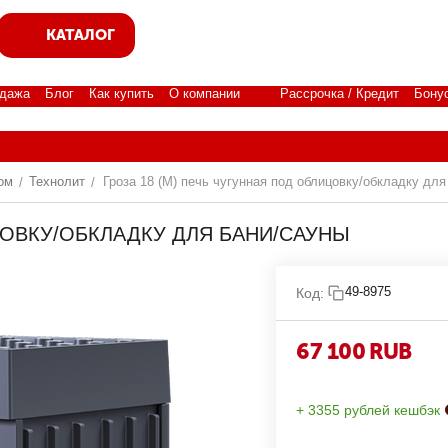
КАТАЛОГ
дажа
Блог
Как купить
О компании
Рассрочка / Кредит
Бону
ом
Технолит
Гроза 18 (М) печь чугунная под облицовку/обкладку для
/
/
ЦОВКУ/ОБКЛАДКУ ДЛЯ БАНИ/САУНЫ
49-8975
Код:
67 100
RUB
+ 3355 рублей кешбэк