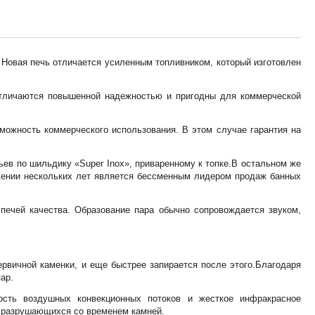
. Новая печь отличается усиленным топливником, который изготовлен
 отличаются повышенной надежностью и пригодны для коммерческой
можность коммерческого использования. В этом случае гарантия на
ьев по шильдику «Super Inox», приваренному к топке.В остальном же
тяжении нескольких лет является бессменным лидером продаж банных
печей качества. Образование пара обычно сопровождается звуком,
ервичной каменки, и еще быстрее запирается после этого.Благодаря
ар.
ость воздушных конвекционных потоков и жесткое инфракрасное
 разрушающихся со временем камней.