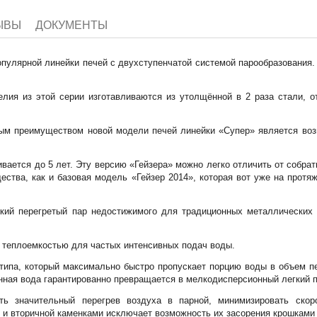
ЫВЫ
ДОКУМЕНТЫ
опулярной линейки печей с двухступенчатой системой парообразования
лия из этой серии изготавливаются из утолщённой в 2 раза стали,
ым преимуществом новой модели печей линейки «Супер» является воз
ивается до 5 лет. Эту версию «Гейзера» можно легко отличить от собрат
щества, как и базовая модель «Гейзер 2014», которая вот уже на про
гкий перегретый пар недостижимого для традиционных металлических 
 теплоемкостью для частых интенсивных подач воды.
типа, который максимально быстро пропускает порцию воды в объем п
анная вода гарантированно превращается в мелкодисперсионный легкий п
ть значительный перегрев воздуха в парной, минимизировать скор
и вторичной каменками исключает возможность их засорения крошками