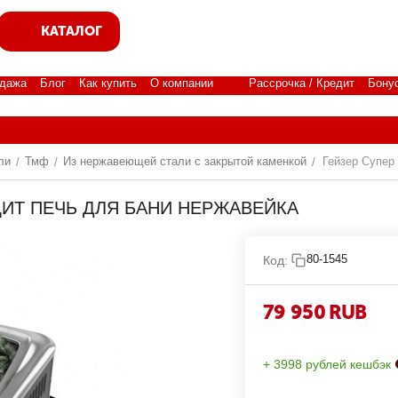
КАТАЛОГ
дажа
Блог
Как купить
О компании
Рассрочка / Кредит
Бону
ли
Тмф
Из нержавеющей стали с закрытой каменкой
Гейзер Супер
/
/
/
АЦИТ ПЕЧЬ ДЛЯ БАНИ НЕРЖАВЕЙКА
80-1545
Код:
79 950
RUB
+ 3998 рублей кешбэк