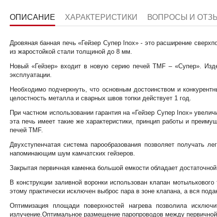
ОПИСАНИЕ
ХАРАКТЕРИСТИКИ
ВОПРОСЫ И ОТЗ
Дровяная банная печь «Гейзер Супер Inox» - это расширение сверхп
из жаростойкой стали толщиной до 8 мм.
Новый «Гейзер» входит в новую серию печей TMF – «Супер». Изде
эксплуатации.
Необходимо подчеркнуть, что основным достоинством и конкурентн
целостность металла и сварных швов топки действует 1 год.
При частном использовании гарантия на «Гейзер Супер Inox» увелич
эта печь имеет такие же характеристики, принцип работы и преиму
печей TMF.
Двухступенчатая система парообразования позволяет получать ле
напоминающим шум камчатских гейзеров.
Закрытая первичная каменка большой емкости обладает достаточной
В конструкции заливной воронки использован клапан мотылькового 
этому практически исключен выброс пара в зоне клапана, а вся под
Оптимизация площади поверхностей нагрева позволила исключи
излучение.Оптимальное размещение паропроводов между первичной 